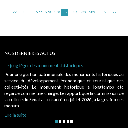
<<
<
...
577
578
579
580
581
582
583
...
>
>>
NOS DERNIERES ACTUS
Le joug léger des monuments historiques
Pour une gestion patrimoniale des monuments historiques au
service du développement économique et touristique des
collectivités Le monument historique a longtemps été
regardé comme une charge. Le rapport que la commission de
la culture du Sénat a consacré, en juillet 2026, à la gestion des
monum...
Lire la suite