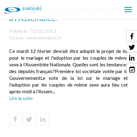
Mariage pour tous: la fin du débat
Ouv
à l'Assemblée?
le
men
Publié le :
12/02/2013
Source :
www.eurojuris.fr
Ce mardi 12 février devrait être adopté le projet de loi
pour le mariage et l'adoption par les couples de même
sexe à l'Assemblée Nationale. Quelles sont les tendances
des députés français?Première loi sociétale votée par le
GouvernementLe vote de la loi sur le mariage et
l'adoption par les couples de même sexe aura lieu cet
après-midi à l'Assem...
Lire la suite