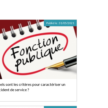
Publié le :
31/05/2021
ls sont les critères pour caractériser un
cident de service ?