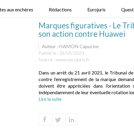
tes aux enchères
Rédactions
Eurojuris
Quest
Marques figuratives - Le Tr
son action contre Huawei
Auteur : HAMON Capucine
Publié le :
31/05/2021
Source :
www.eurojuris.fr
Dans un arrêt du 21 avril 2021, le Tribunal d
contre l’enregistrement de la marque deman
doivent être appréciées dans l’orientation 
indépendamment de leur éventuelle rotation lors 
Lire la suite