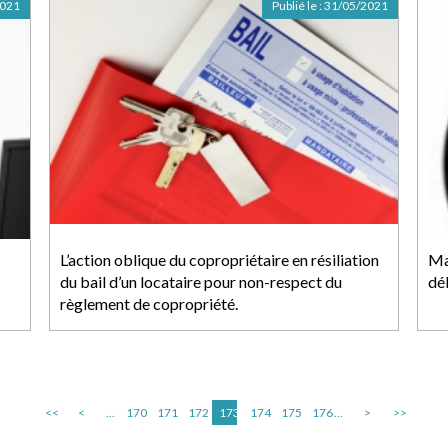
2021
Publié le :
31/05/2021
L’action oblique du copropriétaire en résiliation
Ma
du bail d’un locataire pour non-respect du
dé
règlement de copropriété.
<<
<
...
170
171
172
173
174
175
176
...
>
>>