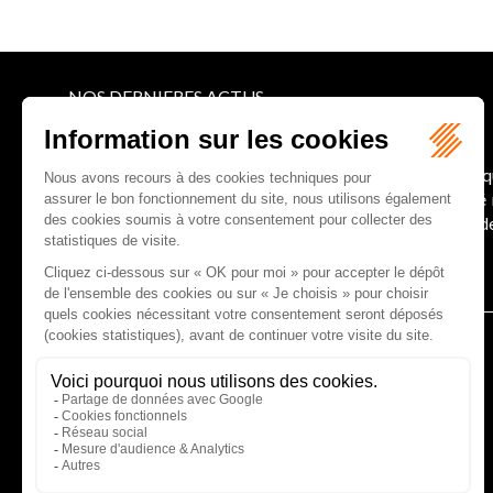
NOS DERNIERES ACTUS
Le joug léger des monuments historiques
Pour une gestion patrimoniale des monuments histori
collectivités Le monument historique a longtemps ét
culture du Sénat a consacré, en juillet 2026, à la gestion 
Lire la suite
CABINET D'AVOCATS GAUCHER-PIOLA
20 avenue Galliéni - 33500 LIBOURNE
Tél :
05 57 55 87 30
- Fax : 05 57 51 73 64
Email :
gaucher-piola@gaucher-piola-avocat.fr