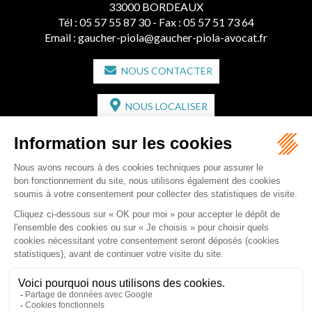
33000 BORDEAUX
Tél :
05 57 55 87 30
- Fax : 05 57 51 73 64
Email :
gaucher-piola@gaucher-piola-avocat.fr
NOUS CONTACTER
NOUS LOCALISER
CABINET SECONDAIRE
2 bis Avenue de l'Europe
33350 ST MAGNE-DE-CASTILLON
Tél :
05 57 55 87 30
- Fax : 05 57 51 73 64
Email :
gaucher-piola@gaucher-piola-avocat.fr
NOUS CONTACTER
NOUS LOCALISER