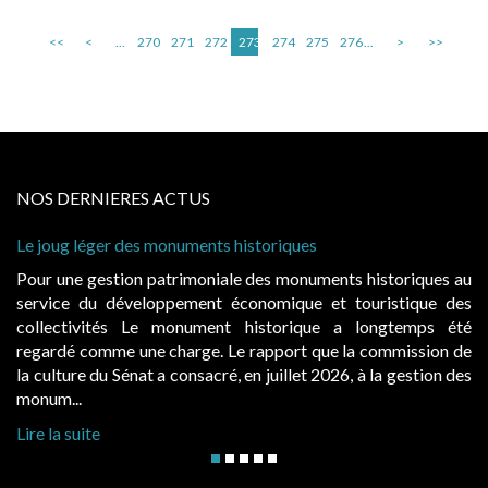
<<
<
...
270
271
272
273
274
275
276
...
>
>>
NOS DERNIERES ACTUS
storiques
Cabines de plage : le juge admet de
à condition de les asseoir sur les « 
 des monuments historiques au
Evocatrices des bains de mer, le
onomique et touristique des
également un beau sujet domanial. 
historique a longtemps été
public, elles donnent lieu au p
rapport que la commission de
d’occupation. Saisies par des occup
n juillet 2026, à la gestion des
hausses, les juridictions administrativ
Lire la suite