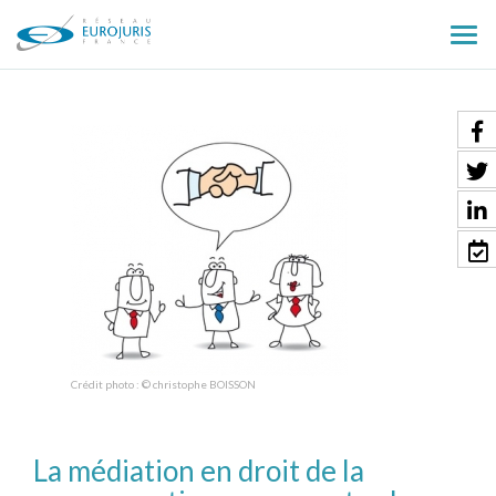
Ouv
le
men
Crédit photo : © christophe BOISSON
La médiation en droit de la