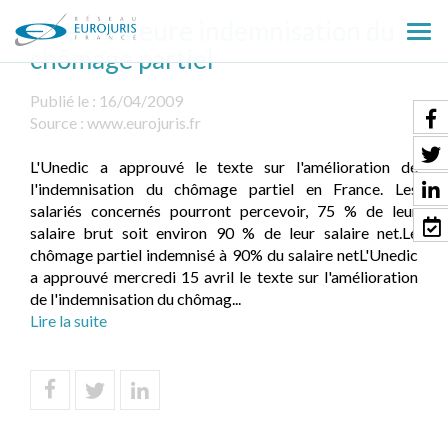
Une meilleure indemnisation du
Ouv
chômage partiel
le
men
Publié le :
16/04/2009
Source :
www.eurojuris.fr
L'Unedic a approuvé le texte sur l'amélioration de
l'indemnisation du chômage partiel en France. Les
salariés concernés pourront percevoir, 75 % de leur
salaire brut soit environ 90 % de leur salaire net.Le
chômage partiel indemnisé à 90% du salaire netL'Unedic
a approuvé mercredi 15 avril le texte sur l'amélioration
de l'indemnisation du chômag...
Lire la suite