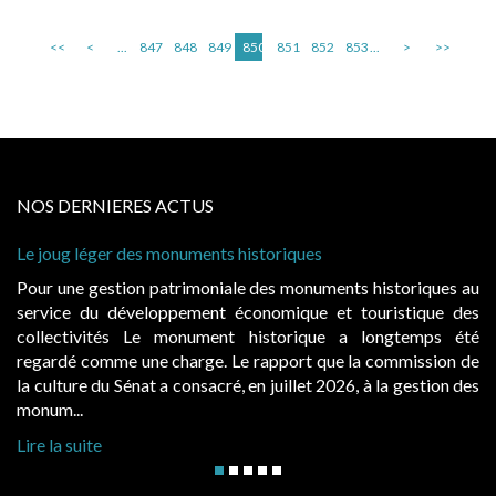
<<
<
...
847
848
849
850
851
852
853
...
>
>>
NOS DERNIERES ACTUS
Le joug léger des monuments historiques
Pour une gestion patrimoniale des monuments historiques au
service du développement économique et touristique des
collectivités Le monument historique a longtemps été
regardé comme une charge. Le rapport que la commission de
la culture du Sénat a consacré, en juillet 2026, à la gestion des
monum...
Lire la suite