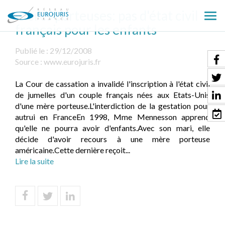
Mères porteuses: pas d'état civil
Ouv
français pour les enfants
le
men
Publié le :
29/12/2008
Source :
www.eurojuris.fr
La Cour de cassation a invalidé l'inscription à l'état civil
de jumelles d'un couple français nées aux Etats-Unis
d'une mère porteuse.L'interdiction de la gestation pour
autrui en FranceEn 1998, Mme Mennesson apprend
qu'elle ne pourra avoir d'enfants.Avec son mari, elle
décide d'avoir recours à une mère porteuse
américaine.Cette dernière reçoit...
Lire la suite