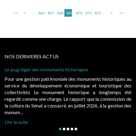
<<
<
...
866
867
868
869
870
871
872
...
>
>>
NOS DERNIERES ACTUS
Le joug léger des monuments historiques
Pour une gestion patrimoniale des monuments historiques au
service du développement économique et touristique des
collectivités Le monument historique a longtemps été
regardé comme une charge. Le rapport que la commission de
la culture du Sénat a consacré, en juillet 2026, à la gestion des
monum...
Lire la suite