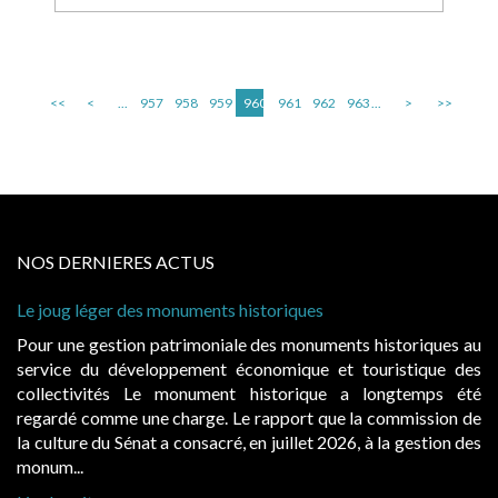
<<
<
...
957
958
959
960
961
962
963
...
>
>>
NOS DERNIERES ACTUS
Le joug léger des monuments historiques
Pour une gestion patrimoniale des monuments historiques au
service du développement économique et touristique des
collectivités Le monument historique a longtemps été
regardé comme une charge. Le rapport que la commission de
la culture du Sénat a consacré, en juillet 2026, à la gestion des
monum...