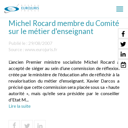
Ouv
le
Michel Rocard membre du Comité
men
sur le métier d'enseignant
Publié le :
29/08/2007
Source :
www.eurojuris.fr
L’ancien Premier ministre socialiste Michel Rocard a
accepté de siéger au sein d’une commission de réflexion
créée par le ministère de l'éducation afin de réfléchir à la
revalorisation du métier d'enseignant. Xavier Darcos a
précisé que cette commission sera placée sous sa « haute
autorité », mais qu'elle sera présidée par le conseiller
d'Etat M...
Lire la suite