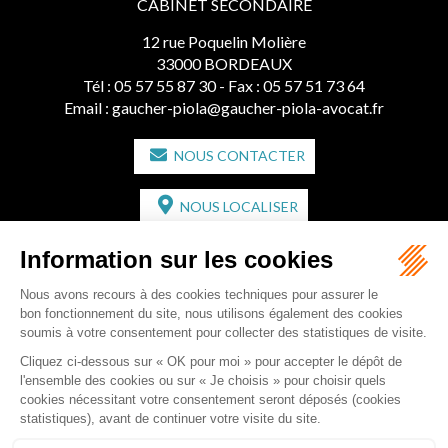
CABINET SECONDAIRE
12 rue Poquelin Molière
33000 BORDEAUX
Tél :
05 57 55 87 30
- Fax : 05 57 51 73 64
Email :
gaucher-piola@gaucher-piola-avocat.fr
NOUS CONTACTER
NOUS LOCALISER
CABINET SECONDAIRE
2 bis Avenue de l'Europe
33350 ST MAGNE-DE-CASTILLON
Tél :
05 57 55 87 30
- Fax : 05 57 51 73 64
Email :
gaucher-piola@gaucher-piola-avocat.fr
NOUS CONTACTER