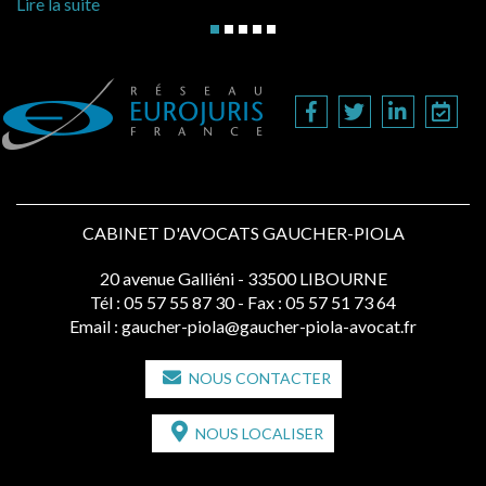
Li
Lire la suite
CABINET D'AVOCATS GAUCHER-PIOLA
20 avenue Galliéni - 33500 LIBOURNE
Tél :
05 57 55 87 30
- Fax : 05 57 51 73 64
Email :
gaucher-piola@gaucher-piola-avocat.fr
NOUS CONTACTER
NOUS LOCALISER