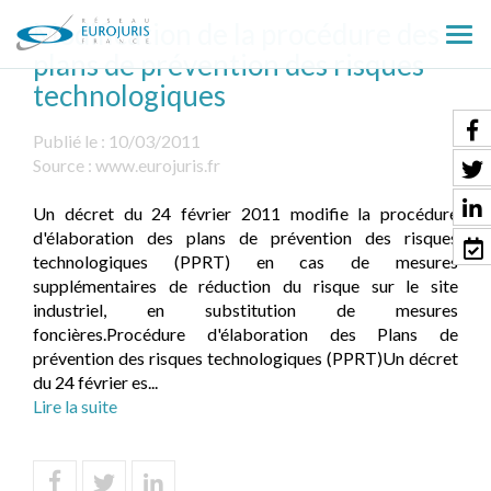
Modification de la procédure des
Ouv
plans de prévention des risques
le
technologiques
men
Publié le :
10/03/2011
Source :
www.eurojuris.fr
Un décret du 24 février 2011 modifie la procédure
d'élaboration des plans de prévention des risques
technologiques (PPRT) en cas de mesures
supplémentaires de réduction du risque sur le site
industriel, en substitution de mesures
foncières.Procédure d'élaboration des Plans de
prévention des risques technologiques (PPRT)Un décret
du 24 février es...
Lire la suite