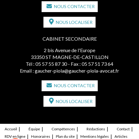
NOUS CONTACTER
NOUS LOCALISER
CABINET SECONDAIRE
2 bis Avenue de l'Europe
33350 ST MAGNE-DE-CASTILLON
Tél :
05 57 55 87 30
- Fax : 05 57 51 73 64
Email :
gaucher-piola@gaucher-piola-avocat.fr
NOUS CONTACTER
NOUS LOCALISER
Accueil
Équipe
Compétences
Rédactions
Contact
RDV en ligne
Honoraires
Plan du site
Mentions légales
Articles