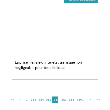
La prise illégale d'intérêts : un risque non
négligeable pour tout élu local
<<
<
...
583
584
585
586
587
588
589
...
>
>>