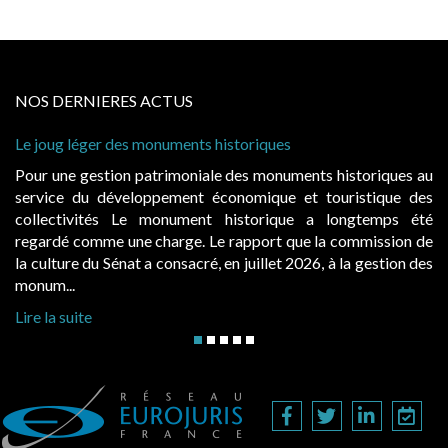
NOS DERNIERES ACTUS
Le joug léger des monuments historiques
Ca
à 
Pour une gestion patrimoniale des monuments historiques au
Ev
service du développement économique et touristique des
ég
collectivités Le monument historique a longtemps été
pu
regardé comme une charge. Le rapport que la commission de
d’
la culture du Sénat a consacré, en juillet 2026, à la gestion des
ha
monum...
Li
Lire la suite