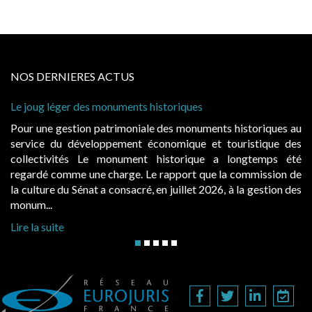
NOS DERNIERES ACTUS
joug léger des monuments historiques
Cabines 
à condit
r une gestion patrimoniale des monuments historiques au
Evocatr
vice du développement économique et touristique des
égalemen
lectivités Le monument historique a longtemps été
public,
ardé comme une charge. Le rapport que la commission de
d’occupa
ulture du Sénat a consacré, en juillet 2026, à la gestion des
hausses, 
um...
Lire la s
 la suite