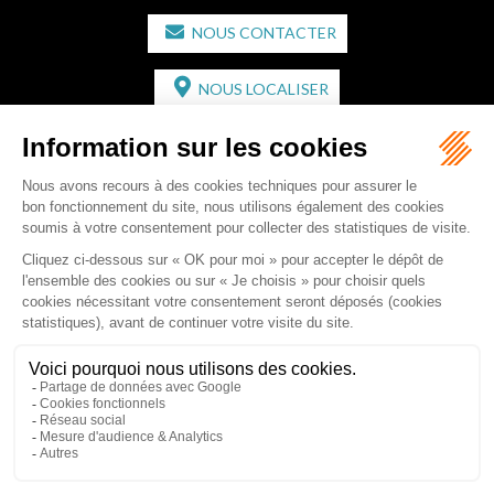
NOUS CONTACTER
NOUS LOCALISER
CABINET SECONDAIRE
2 bis Avenue de l'Europe
33350 ST MAGNE-DE-CASTILLON
Tél :
05 57 55 87 30
- Fax : 05 57 51 73 64
Email :
gaucher-piola@gaucher-piola-avocat.fr
NOUS CONTACTER
NOUS LOCALISER
Accueil
Équipe
Compétences
Rédactions
Contact