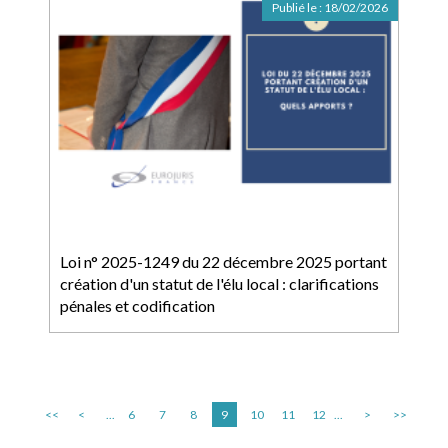
Publié le :
18/02/2026
Loi n° 2025-1249 du 22 décembre 2025 portant
création d'un statut de l'élu local : clarifications
pénales et codification
<<
<
...
6
7
8
9
10
11
12
...
>
>>