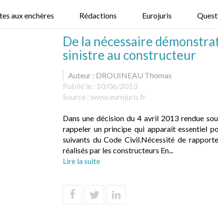
tes aux enchères
Rédactions
Eurojuris
Quest
De la nécessaire démonstrat
sinistre au constructeur
Auteur : DROUINEAU Thomas
Publié le :
10/06/2013
Source :
www.eurojuris.fr
Dans une décision du 4 avril 2013 rendue so
rappeler un principe qui apparait essentiel po
suivants du Code Civil.Nécessité de rapporte
réalisés par les constructeurs En...
Lire la suite