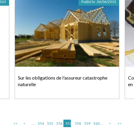
2013
Publié le :
06/06/2013
Sur les obligations de l'assureur catastrophe
Co
naturelle
en
<<
<
...
554
555
556
557
558
559
560
...
>
>>