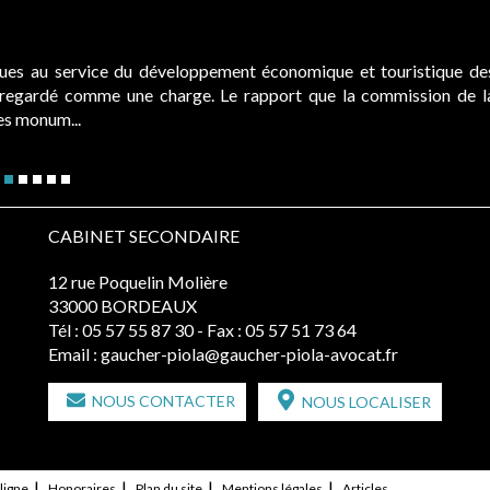
ques au service du développement économique et touristique de
é regardé comme une charge. Le rapport que la commission de l
des monum...
CABINET SECONDAIRE
12 rue Poquelin Molière
33000 BORDEAUX
Tél :
05 57 55 87 30
- Fax : 05 57 51 73 64
Email :
gaucher-piola@gaucher-piola-avocat.fr
NOUS CONTACTER
NOUS LOCALISER
ligne
Honoraires
Plan du site
Mentions légales
Articles