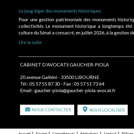
Le joug léger des monuments historiques
Pour une gestion patrimoniale des monuments histori
collectivités Le monument historique a longtemps ét
culture du Sénat a consacré, en juillet 2026, à la gestion 
Lire la suite
CABINET D'AVOCATS GAUCHER-PIOLA
20 avenue Galliéni - 33500 LIBOURNE
Tél :
05 57 55 87 30
- Fax : 05 57 51 73 64
Email :
gaucher-piola@gaucher-piola-avocat.fr
NOUS CONTACTER
NOUS LOCALISER
Accueil
Équipe
Compétences
Rédactions
Contact
RDV en 