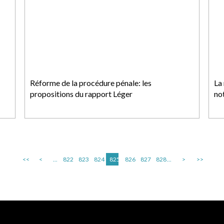
Réforme de la procédure pénale: les
La
propositions du rapport Léger
no
<<
<
...
822
823
824
825
826
827
828
...
>
>>