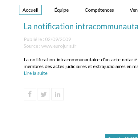
Accueil
Équipe
Compétences
Ven
La notification intracommunauta
Publié le :
02/09/2009
Source :
www.eurojuris.fr
La notification intracommunautaire d’un acte notarié 
membres des actes judiciaires et extrajudiciaires en ma
Lire la suite