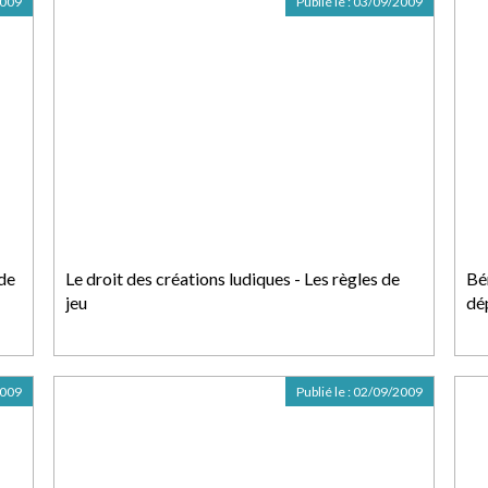
2009
Publié le :
03/09/2009
 de
Le droit des créations ludiques - Les règles de
Bén
jeu
dé
2009
Publié le :
02/09/2009