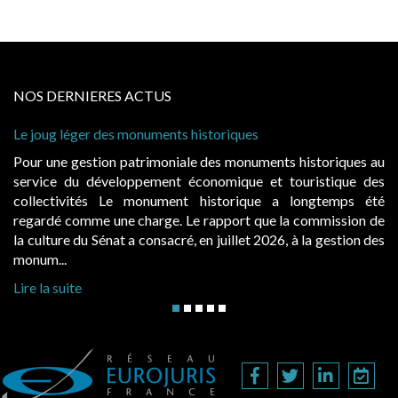
NOS DERNIERES ACTUS
nts historiques
Cabines de plage : le juge ad
à condition de les asseoir sur 
niale des monuments historiques au
Evocatrices des bains de m
nt économique et touristique des
également un beau sujet doma
ment historique a longtemps été
public, elles donnent lieu
e. Le rapport que la commission de
d’occupation. Saisies par des
cré, en juillet 2026, à la gestion des
hausses, les juridictions adminis
Lire la suite