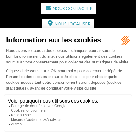
NOUS CONTACTER
NOUS LOCALISER
CABINET SECONDAIRE
2 bis Avenue de l'Europe
33350 ST MAGNE-DE-CASTILLON
Tél :
05 57 55 87 30
- Fax : 05 57 51 73 64
Email :
gaucher-piola@gaucher-piola-avocat.fr
NOUS CONTACTER
NOUS LOCALISER
Accueil
Équipe
Compétences
Rédactions
Contact
RDV en ligne
Honoraires
Plan du site
Mentions légales
Articles