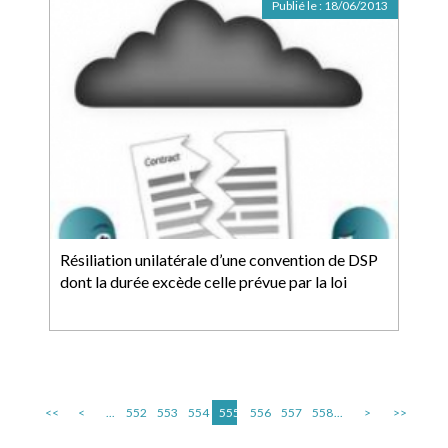
Publié le :
18/06/2013
Résiliation unilatérale d’une convention de DSP
dont la durée excède celle prévue par la loi
<<
<
...
552
553
554
555
556
557
558
...
>
>>