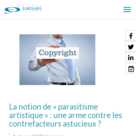
Ouv
le
men
La notion de « parasitisme
artistique » : une arme contre les
contrefacteurs astucieux ?