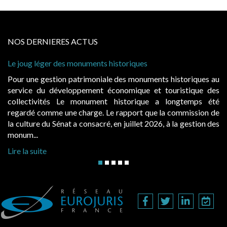
NOS DERNIERES ACTUS
joug léger des monuments historiques
Cabines 
à condit
r une gestion patrimoniale des monuments historiques au
Evocatr
vice du développement économique et touristique des
égalemen
lectivités Le monument historique a longtemps été
public,
ardé comme une charge. Le rapport que la commission de
d’occupa
ulture du Sénat a consacré, en juillet 2026, à la gestion des
hausses, 
um...
Lire la s
 la suite