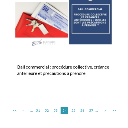
Bail commercial : procédure collective, créance
antérieure et précautions à prendre
<<
<
...
51
52
53
54
55
56
57
...
>
>>