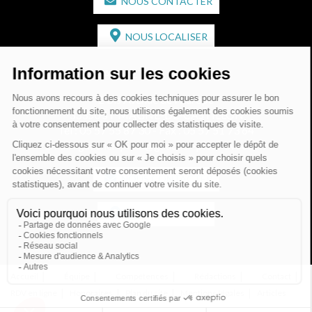
NOUS CONTACTER
NOUS LOCALISER
CABINET SECONDAIRE
2 bis Avenue de l'Europe
33350 ST MAGNE-DE-CASTILLON
Tél :
05 57 55 87 30
- Fax : 05 57 51 73 64
Email :
gaucher-piola@gaucher-piola-avocat.fr
NOUS CONTACTER
NOUS LOCALISER
Accueil
Équipe
Compétences
Rédactions
Contact
RDV en ligne
Honoraires
Plan du site
Mentions légales
Articles