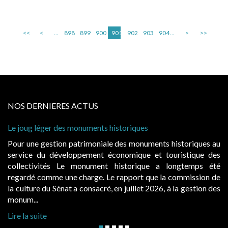
<<
<
...
898
899
900
901
902
903
904
...
>
>>
NOS DERNIERES ACTUS
Le joug léger des monuments historiques
Ca
à 
Pour une gestion patrimoniale des monuments historiques au
Ev
service du développement économique et touristique des
ég
collectivités Le monument historique a longtemps été
pu
regardé comme une charge. Le rapport que la commission de
d’
la culture du Sénat a consacré, en juillet 2026, à la gestion des
ha
monum...
Li
Lire la suite