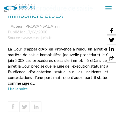
Nouvelle procédure de saisie
Ouv
immobilière et JEX
le
men
Auteur : PROVANSAL Alain
Publié le :
17/06/2008
Source :
www.eurojuris.fr
La Cour d'appel d'Aix en Provence a rendu un arrêt en
matière de saisie immobilière (nouvelle procédure) le 6
juin 2008.Les procédures de saisie immobilièreDans cet
arrêt la Cour précise que le juge de l'exécution statuant à
l'audience d'orientation statue sur les incidents et
contestations d'une part mais que d'autre part il statue
comme juge d...
Lire la suite