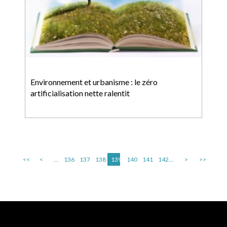
Environnement et urbanisme : le zéro
artificialisation nette ralentit
<<
<
...
136
137
138
139
140
141
142
...
>
>>