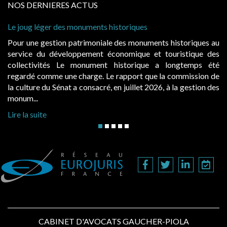
NOS DERNIERES ACTUS
joug léger des monuments historiques
Cabines 
à condit
r une gestion patrimoniale des monuments historiques au
Evocatr
vice du développement économique et touristique des
égalemen
lectivités Le monument historique a longtemps été
public,
ardé comme une charge. Le rapport que la commission de
d’occupa
ulture du Sénat a consacré, en juillet 2026, à la gestion des
hausses, 
um...
Lire la s
 la suite
CABINET D'AVOCATS GAUCHER-PIOLA