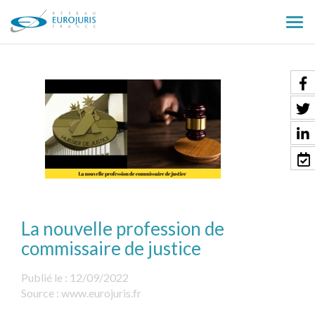
Ouv
le
men
La nouvelle profession de
commissaire de justice
Publié le :
12/09/2022
Source :
www.eurojuris.fr