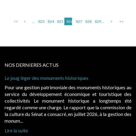
<<
<
...
823
824
825
826
827
828
829
...
>
>>
NOS DERNIERES ACTUS
Le joug léger des monuments historiques
Pour une gestion patrimoniale des monuments historiques au
service du développement économique et touristique des
collectivités Le monument historique a longtemps été
regardé comme une charge. Le rapport que la commission de
la culture du Sénat a consacré, en juillet 2026, à la gestion des
monum...
Lire la suite