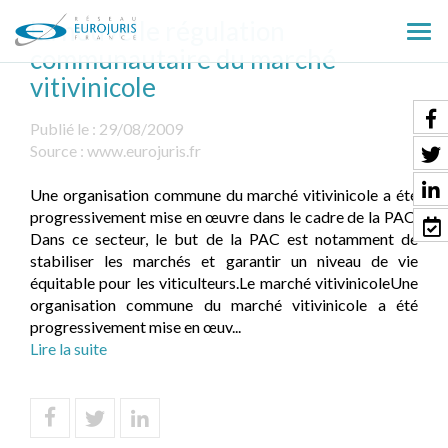
La nouvelle régulation
Ouv
communautaire du marché
le
vitivinicole
men
Publié le :
29/08/2009
Source :
www.eurojuris.fr
Une organisation commune du marché vitivinicole a été
progressivement mise en œuvre dans le cadre de la PAC.
Dans ce secteur, le but de la PAC est notamment de
stabiliser les marchés et garantir un niveau de vie
équitable pour les viticulteurs.Le marché vitivinicoleUne
organisation commune du marché vitivinicole a été
progressivement mise en œuv...
Lire la suite