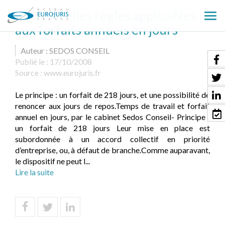
Les nouvelles règles applicables
Ouv
aux forfaits annuels en jours
le
men
Auteur : SEDOS CONSEIL
Publié le :
17/10/2008
Source :
www.eurojuris.fr
Le principe : un forfait de 218 jours, et une possibilité de
renoncer aux jours de repos.Temps de travail et forfait
annuel en jours, par le cabinet Sedos Conseil- Principe :
un forfait de 218 jours Leur mise en place est
subordonnée à un accord collectif en priorité
d’entreprise, ou, à défaut de branche.Comme auparavant,
le dispositif ne peut l...
Lire la suite