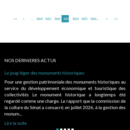
<<
<
...
880
881
882
883
884
885
886
...
>
>>
NOS DERNIERES ACTUS
Le joug léger des monuments historiques
Pour une gestion patrimoniale des monuments historiques au
service du développement économique et touristique des
collectivités Le monument historique a longtemps été
regardé comme une charge. Le rapport que la commission de
la culture du Sénat a consacré, en juillet 2026, à la gestion des
monum...
Lire la suite