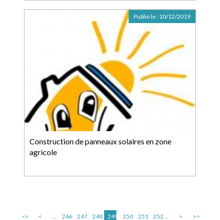
Publié le :
10/12/2019
Construction de panneaux solaires en zone
agricole
<<
<
...
246
247
248
249
250
251
252
...
>
>>