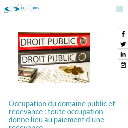
Ouv
le
men
Occupation du domaine public et
redevance : toute occupation
donne lieu au paiement d'une
redevance