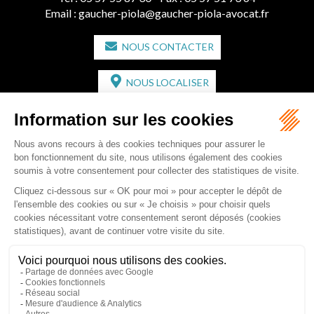
Email :
gaucher-piola@gaucher-piola-avocat.fr
NOUS CONTACTER
NOUS LOCALISER
CABINET SECONDAIRE
2 bis Avenue de l'Europe
33350 ST MAGNE-DE-CASTILLON
Tél :
05 57 55 87 30
- Fax : 05 57 51 73 64
Email :
gaucher-piola@gaucher-piola-avocat.fr
NOUS CONTACTER
NOUS LOCALISER