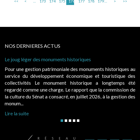
<<
<
...
173
174
175
176
177
178
179
...
>
>>
NOS DERNIERES ACTUS
riques
Cabines de plage : le juge admet des r
à condition de les asseoir sur les « ava
s monuments historiques au
Evocatrices des bains de mer, les 
mique et touristique des
également un beau sujet domanial. Ins
torique a longtemps été
public, elles donnent lieu au paie
pport que la commission de
d’occupation. Saisies par des occupan
uillet 2026, à la gestion des
hausses, les juridictions administratives 
Lire la suite