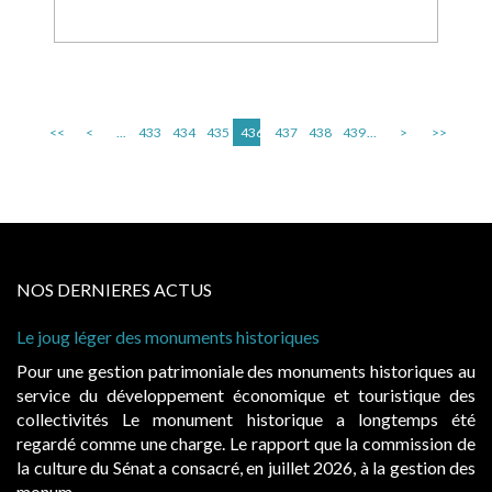
<<
<
...
433
434
435
436
437
438
439
...
>
>>
NOS DERNIERES ACTUS
Le joug léger des monuments historiques
Cab
à c
Pour une gestion patrimoniale des monuments historiques au
Evo
service du développement économique et touristique des
éga
collectivités Le monument historique a longtemps été
pub
regardé comme une charge. Le rapport que la commission de
d’o
la culture du Sénat a consacré, en juillet 2026, à la gestion des
haus
monum...