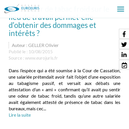
Une odeur de tabac froid sur le
Ouv
lieu de travail permet-elle
le
d’obtenir des dommages et
men
intérêts ?
Auteur : GELLER Olivier
Publié le :
10/08/2015
Source :
www.eurojuris.fr
Dans l’espèce qui a été soumise à la Cour de Cassation,
une salariée prétendait avoir fait l’objet d’une exposition
au tabagisme passif, et versait aux débats une
attestation d’un « ami » confirmant qu’il avait pu sentir
une odeur de tabac froid, tandis qu’une autre salariée
avait également attesté de présence de tabac dans les
bureaux, mais cec...
Lire la suite