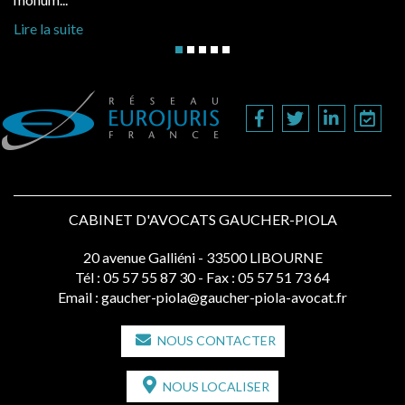
Lire
Lire la suite
CABINET D'AVOCATS GAUCHER-PIOLA
20 avenue Galliéni - 33500 LIBOURNE
Tél :
05 57 55 87 30
- Fax : 05 57 51 73 64
Email :
gaucher-piola@gaucher-piola-avocat.fr
NOUS CONTACTER
NOUS LOCALISER