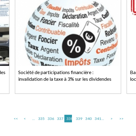
les
Société de participations financière :
Bai
invalidation de la taxe à 3% sur les dividendes
lo
<<
<
...
335
336
337
338
339
340
341
...
>
>>