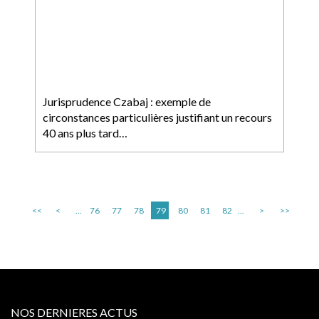
Jurisprudence Czabaj : exemple de
circonstances particulières justifiant un recours
40 ans plus tard…
<<
<
...
76
77
78
79
80
81
82
...
>
>>
NOS DERNIERES ACTUS