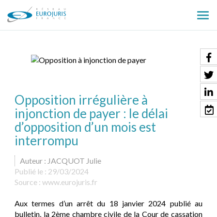
Ouv
le
men
Opposition irrégulière à
injonction de payer : le délai
d’opposition d’un mois est
interrompu
Auteur : JACQUOT Julie
Publié le :
29/03/2024
Source :
www.eurojuris.fr
Aux termes d’un arrêt du 18 janvier 2024 publié au
bulletin, la 2ème chambre civile de la Cour de cassation