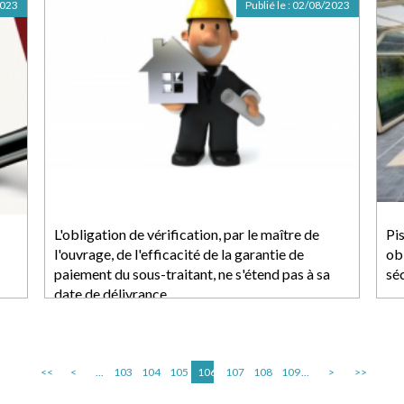
2023
Publié le :
02/08/2023
L'obligation de vérification, par le maître de
Pis
l'ouvrage, de l'efficacité de la garantie de
ob
paiement du sous-traitant, ne s'étend pas à sa
séc
date de délivrance
<<
<
...
103
104
105
106
107
108
109
...
>
>>