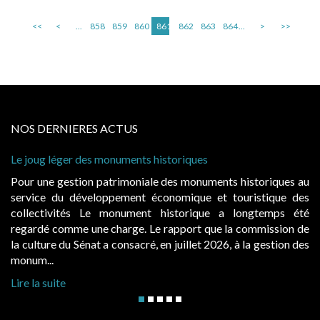
<<
<
...
858
859
860
861
862
863
864
...
>
>>
NOS DERNIERES ACTUS
Le joug léger des monuments historiques
Pour une gestion patrimoniale des monuments historiques au
service du développement économique et touristique des
collectivités Le monument historique a longtemps été
regardé comme une charge. Le rapport que la commission de
la culture du Sénat a consacré, en juillet 2026, à la gestion des
monum...
Lire la suite