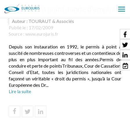
Le permis à point, mode d'emploi
Ouv
le
Auteur : TOURAUT & Associés
men
Publié le :
17/02/2009
Source :
www.eurojuris.fr
Depuis son instauration en 1992, le permis à point a
suscité de nombreuses controverses et un contentieux de
plus en plus important au fil des années.Permis de
conduire et perte de pointsTribunaux, Cour de Cassation,
Conseil d’Etat, toutes les juridictions nationales ont
façonné un véritable « droit du permis », jusqu’à la Cour
Européenne des Dr...
Lire la suite