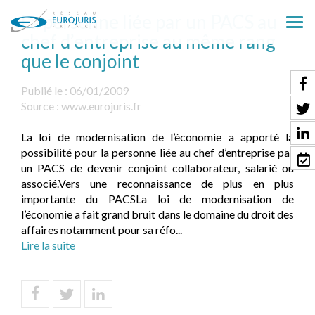
La personne liée par un PACS au
Ouv
chef d’entreprise au même rang
le
que le conjoint
men
Publié le :
06/01/2009
Source :
www.eurojuris.fr
La loi de modernisation de l’économie a apporté la
possibilité pour la personne liée au chef d’entreprise par
un PACS de devenir conjoint collaborateur, salarié ou
associé.Vers une reconnaissance de plus en plus
importante du PACSLa loi de modernisation de
l’économie a fait grand bruit dans le domaine du droit des
affaires notamment pour sa réfo...
Lire la suite