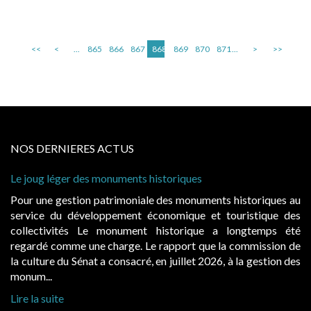
<<
<
...
865
866
867
868
869
870
871
...
>
>>
NOS DERNIERES ACTUS
Le joug léger des monuments historiques
Pour une gestion patrimoniale des monuments historiques au
service du développement économique et touristique des
collectivités Le monument historique a longtemps été
regardé comme une charge. Le rapport que la commission de
la culture du Sénat a consacré, en juillet 2026, à la gestion des
monum...
Lire la suite