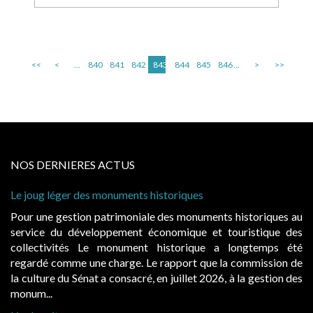
<<
<
...
840
841
842
843
844
845
846
...
>
>>
NOS DERNIERES ACTUS
Le joug léger des monuments historiques
Pour une gestion patrimoniale des monuments historiques au
service du développement économique et touristique des
collectivités Le monument historique a longtemps été
regardé comme une charge. Le rapport que la commission de
la culture du Sénat a consacré, en juillet 2026, à la gestion des
monum...