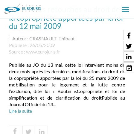
Les petites retouches au droit de
Ouv
la copropriété apportées par la loi
le
du 12 mai 2009
men
Auteur : CRASNAULT Thibaut
Publié le :
26/05/2009
Source :
www.eurojuris.fr
Publiée au JO du 13 mai, cette loi intervient moins de
deux mois après les dernières modifications du droit de
la copropriété apportées par la loi du 25 mars 2009 de
mobilisation pour le logement et la lutte contre
l’exclusion, dite loi « Boutin ».Copropriété et loi de
simplification et de clarification du droitPubliée au
Journal Officiel du 13...
Lire la suite