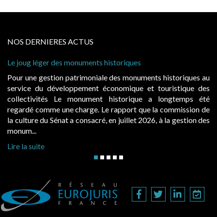
NOS DERNIERES ACTUS
s monuments historiques
Cabines de plage : le
à condition de les ass
 patrimoniale des monuments historiques au
Evocatrices des bai
loppement économique et touristique des
également un beau su
Le monument historique a longtemps été
public, elles donn
ne charge. Le rapport que la commission de
d’occupation. Saisies
t a consacré, en juillet 2026, à la gestion des
hausses, les juridictio
Lire la suite