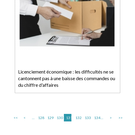
Licenciement économique : les difficultés ne se
cantonnent pas à une baisse des commandes ou
du chiffre d'affaires
<<
<
...
128
129
130
131
132
133
134
...
>
>>