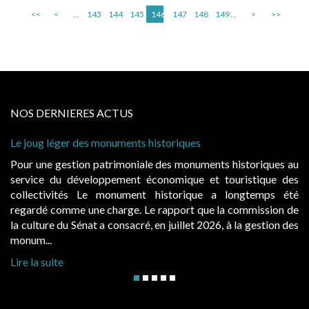
<<
<
...
143
144
145
146
147
148
149
...
>
>>
NOS DERNIERES ACTUS
storiques
Cabines de plage : le juge admet de
à condition de les asseoir sur les « 
 des monuments historiques au
Evocatrices des bains de mer, le
onomique et touristique des
également un beau sujet domanial. 
historique a longtemps été
public, elles donnent lieu au p
rapport que la commission de
d’occupation. Saisies par des occup
n juillet 2026, à la gestion des
hausses, les juridictions administrativ
Lire la suite