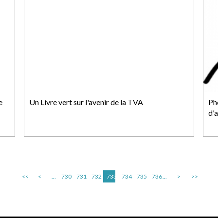
e
Un Livre vert sur l'avenir de la TVA
Ph
d'
<<
<
...
730
731
732
733
734
735
736
...
>
>>