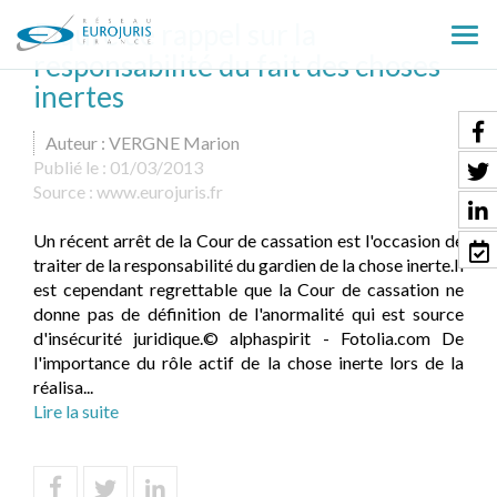
Piqure de rappel sur la
Ouv
responsabilité du fait des choses
le
inertes
men
Auteur : VERGNE Marion
Publié le :
01/03/2013
Source :
www.eurojuris.fr
Un récent arrêt de la Cour de cassation est l'occasion de
traiter de la responsabilité du gardien de la chose inerte.Il
est cependant regrettable que la Cour de cassation ne
donne pas de définition de l'anormalité qui est source
d'insécurité juridique.© alphaspirit - Fotolia.com De
l'importance du rôle actif de la chose inerte lors de la
réalisa...
Lire la suite