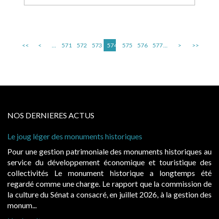
<<
<
...
571
572
573
574
575
576
577
...
>
>>
NOS DERNIERES ACTUS
Le joug léger des monuments historiques
Pour une gestion patrimoniale des monuments historiques au
service du développement économique et touristique des
collectivités Le monument historique a longtemps été
regardé comme une charge. Le rapport que la commission de
la culture du Sénat a consacré, en juillet 2026, à la gestion des
monum...