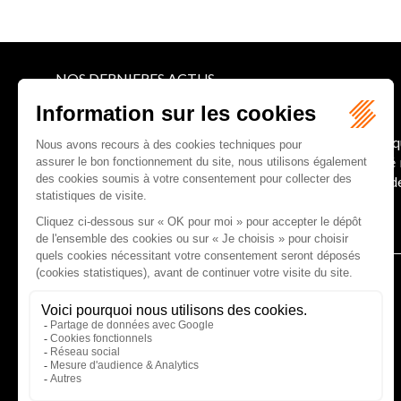
NOS DERNIERES ACTUS
Le joug léger des monuments historiques
Pour une gestion patrimoniale des monuments histori
collectivités Le monument historique a longtemps ét
culture du Sénat a consacré, en juillet 2026, à la gestion 
Lire la suite
CABINET D'AVOCATS GAUCHER-PIOLA
20 avenue Galliéni - 33500 LIBOURNE
Tél :
05 57 55 87 30
- Fax : 05 57 51 73 64
Email :
gaucher-piola@gaucher-piola-avocat.fr