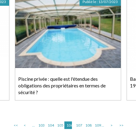
2023
Publié le :
13/07/2023
Piscine privée : quelle est l'étendue des
Ba
obligations des propriétaires en termes de
19
sécurité ?
<<
<
...
103
104
105
106
107
108
109
...
>
>>