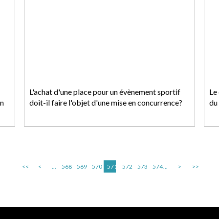
L'achat d'une place pour un évènement sportif
Le
en
doit-il faire l'objet d'une mise en concurrence?
du 
<<
<
...
568
569
570
571
572
573
574
...
>
>>