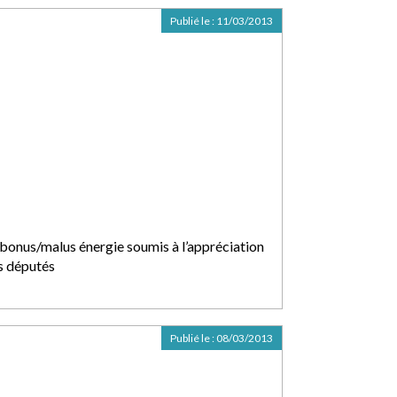
Publié le :
11/03/2013
 bonus/malus énergie soumis à l’appréciation
s députés
Publié le :
08/03/2013