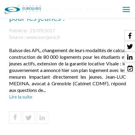
Plan logement : quels impacts
Ouv
pour les jeunes ?
le
men
Publié le :
21/09/2017
Source :
www.eurojuris.fr
Baisse des APL, changement de leurs modalités de calcul,
construction de 80 000 logements pour les étudiants et
jeunes actifs, extension de la garantie locative Visale : le
gouvernement a annoncé hier son plan logement avec les
mesures impactant directement les jeunes. Jean-LUC
MEDINA, avocat à Grenoble (Cabinet CDMF), répond
aux questions de...
Lire la suite