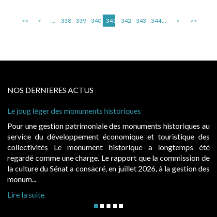
<<
<
...
338
339
340
341
342
343
344
...
>
>>
NOS DERNIERES ACTUS
Le joug léger des monuments historiques
Ca
à 
Pour une gestion patrimoniale des monuments historiques au
Ev
service du développement économique et touristique des
ég
collectivités Le monument historique a longtemps été
pu
regardé comme une charge. Le rapport que la commission de
d’
la culture du Sénat a consacré, en juillet 2026, à la gestion des
ha
monum...
Li
Lire la suite