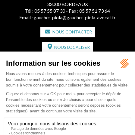
33000 BORDEAUX
Tél :
05 57 55 87 30
- Fax : 05 57 51 73 64
Email :
gaucher-piola@gaucher-piola-avocat.fr
NOUS CONTACTER
NOUS LOCALISER
CABINET SECONDAIRE
2 bis Avenue de l'Europe
33350 ST MAGNE-DE-CASTILLON
Tél :
05 57 55 87 30
- Fax : 05 57 51 73 64
Email :
gaucher-piola@gaucher-piola-avocat.fr
NOUS CONTACTER
NOUS LOCALISER