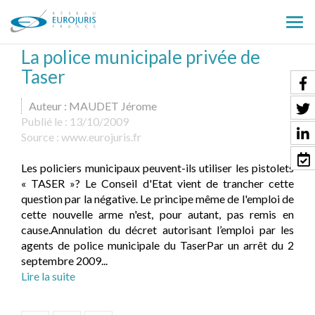
Ouv
le
La police municipale privée de
men
Taser
Auteur : MAUDET Jérome
Publié le :
13/10/2009
Source :
www.eurojuris.fr
Les policiers municipaux peuvent-ils utiliser les pistolets
« TASER »? Le Conseil d'Etat vient de trancher cette
question par la négative. Le principe même de l'emploi de
cette nouvelle arme n'est, pour autant, pas remis en
cause.Annulation du décret autorisant l’emploi par les
agents de police municipale du TaserPar un arrêt du 2
septembre 2009...
Lire la suite