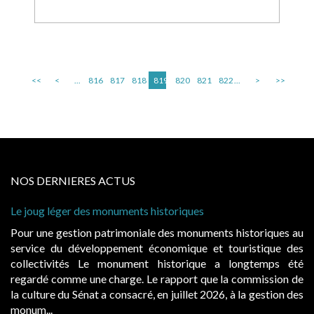
<<
<
...
816
817
818
819
820
821
822
...
>
>>
NOS DERNIERES ACTUS
Le joug léger des monuments historiques
Pour une gestion patrimoniale des monuments historiques au
service du développement économique et touristique des
collectivités Le monument historique a longtemps été
regardé comme une charge. Le rapport que la commission de
la culture du Sénat a consacré, en juillet 2026, à la gestion des
monum...