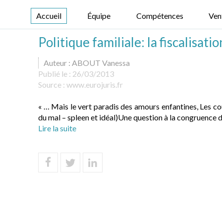
Accueil
Équipe
Compétences
Ven
Politique familiale: la fiscalisati
Auteur : ABOUT Vanessa
Publié le :
26/03/2013
Source :
www.eurojuris.fr
« … Mais le vert paradis des amours enfantines, Les cour
du mal – spleen et idéal)Une question à la congruence 
Lire la suite