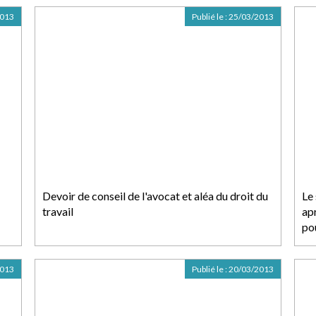
2013
Publié le :
25/03/2013
Devoir de conseil de l'avocat et aléa du droit du
Le
travail
apr
po
2013
Publié le :
20/03/2013