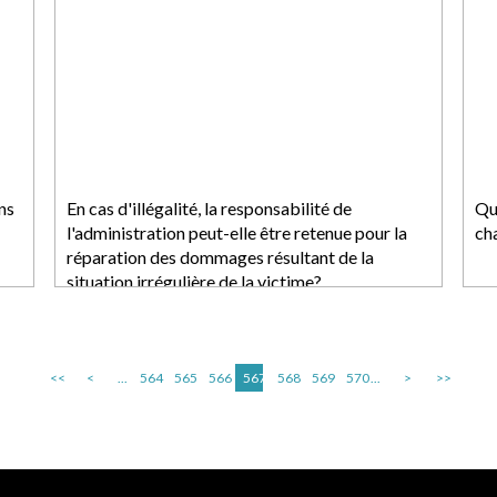
ns
En cas d'illégalité, la responsabilité de
Qu
l'administration peut-elle être retenue pour la
ch
réparation des dommages résultant de la
situation irrégulière de la victime?
<<
<
...
564
565
566
567
568
569
570
...
>
>>