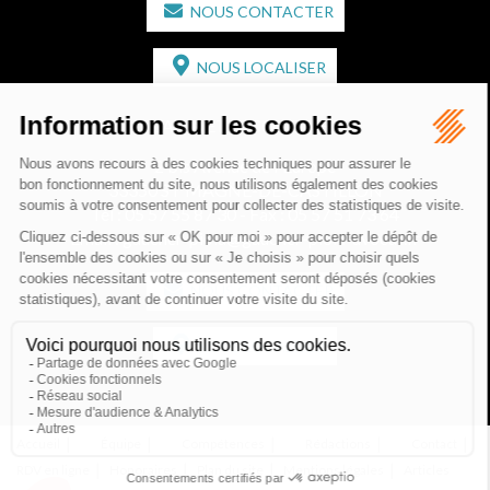
NOUS CONTACTER
NOUS LOCALISER
CABINET SECONDAIRE
2 bis Avenue de l'Europe
33350 ST MAGNE-DE-CASTILLON
Tél :
05 57 55 87 30
- Fax : 05 57 51 73 64
Email :
gaucher-piola@gaucher-piola-avocat.fr
NOUS CONTACTER
NOUS LOCALISER
Accueil
Équipe
Compétences
Rédactions
Contact
RDV en ligne
Honoraires
Plan du site
Mentions légales
Articles