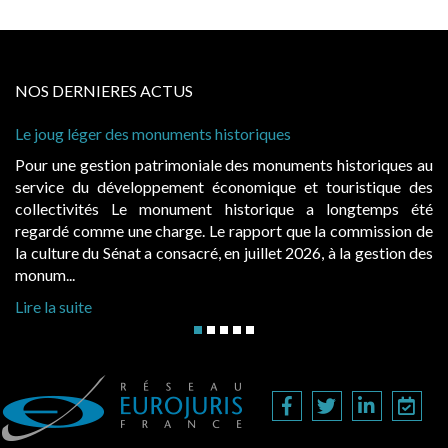
NOS DERNIERES ACTUS
er des monuments historiques
Cabines de plage
à condition de le
stion patrimoniale des monuments historiques au
Evocatrices de
 développement économique et touristique des
également un be
tés Le monument historique a longtemps été
public, elles 
me une charge. Le rapport que la commission de
d’occupation. Sa
u Sénat a consacré, en juillet 2026, à la gestion des
hausses, les jurid
Lire la suite