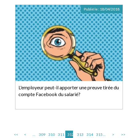
Publié le :
18/04/2018
L'employeur peut-il apporter une preuve tirée du
compte Facebook du salarié?
<<
<
...
309
310
311
312
313
314
315
...
>
>>