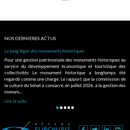
NOS DERNIERES ACTUS
uments historiques
Cabines de plage : le juge
à condition de les asseoir s
imoniale des monuments historiques au
Evocatrices des bains de
ement économique et touristique des
également un beau sujet do
nument historique a longtemps été
public, elles donnent l
rge. Le rapport que la commission de
d’occupation. Saisies par 
onsacré, en juillet 2026, à la gestion des
hausses, les juridictions adm
Lire la suite