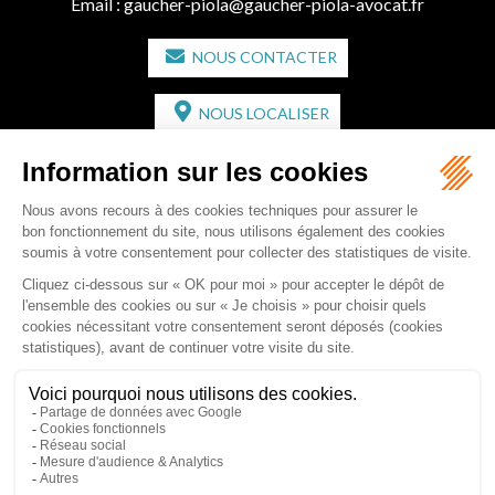
Email :
gaucher-piola@gaucher-piola-avocat.fr
NOUS CONTACTER
NOUS LOCALISER
CABINET SECONDAIRE
2 bis Avenue de l'Europe
33350 ST MAGNE-DE-CASTILLON
Tél :
05 57 55 87 30
- Fax : 05 57 51 73 64
Email :
gaucher-piola@gaucher-piola-avocat.fr
NOUS CONTACTER
NOUS LOCALISER
Accueil
Équipe
Compétences
Rédactions
Contact