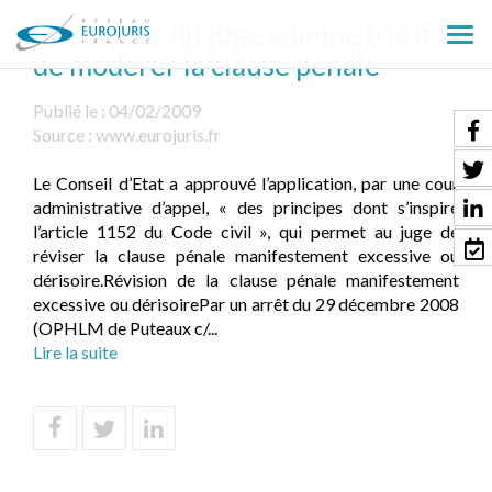
Le pouvoir du juge administratif
Ouv
de modérer la clause pénale
le
men
Publié le :
04/02/2009
Source :
www.eurojuris.fr
Le Conseil d’Etat a approuvé l’application, par une cour
administrative d’appel, « des principes dont s’inspire
l’article 1152 du Code civil », qui permet au juge de
réviser la clause pénale manifestement excessive ou
dérisoire.Révision de la clause pénale manifestement
excessive ou dérisoirePar un arrêt du 29 décembre 2008
(OPHLM de Puteaux c/...
Lire la suite