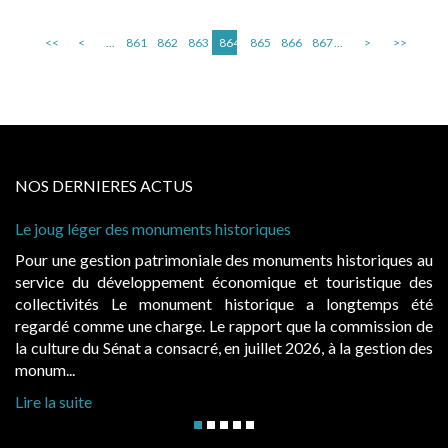
<<
<
...
861
862
863
864
865
866
867
...
>
>>
NOS DERNIERES ACTUS
Le joug léger des monuments historiques
Pour une gestion patrimoniale des monuments historiques au
service du développement économique et touristique des
collectivités Le monument historique a longtemps été
regardé comme une charge. Le rapport que la commission de
la culture du Sénat a consacré, en juillet 2026, à la gestion des
monum...
Lire la suite