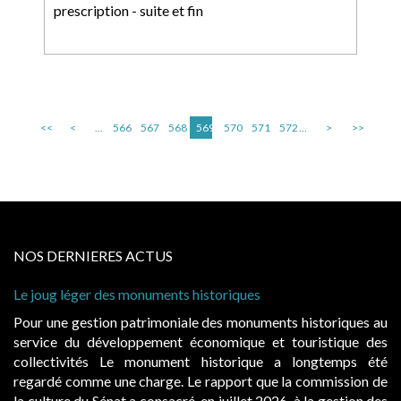
prescription - suite et fin
<<
<
...
566
567
568
569
570
571
572
...
>
>>
NOS DERNIERES ACTUS
Le joug léger des monuments historiques
Pour une gestion patrimoniale des monuments historiques au
service du développement économique et touristique des
collectivités Le monument historique a longtemps été
regardé comme une charge. Le rapport que la commission de
la culture du Sénat a consacré, en juillet 2026, à la gestion des