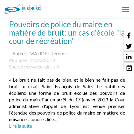
Ouv
le
Pouvoirs de police du maire en
men
matière de bruit: un cas d'école "la
cour de récréation"
Auteur : MAUDET Jérome
Publié le :
14/03/2013
Source :
www.eurojuris.fr
« Le bruit ne fait pas de bien, et le bien ne fait pas de
bruit. » disait Saint François de Sales. Le babil des
écoliers: une forme de bruit exclue des pouvoirs de
police du mairePar un arrêt du 17 janvier 2013 la Cour
administrative d'appel de Lyon est venue préciser
l'étendue des pouvoirs de police du maire en matière de
nuisances sonores liée...
Lire la suite