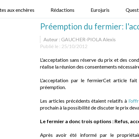
tes aux enchères
Rédactions
Eurojuris
Quest
Préemption du fermier: l'ac
Auteur : GAUCHER-PIOLA Alexis
Publié le :
25/10/2012
L'acceptation sans réserve du prix et des condi
réalise la réunion des consentements nécessaire
L'acceptation par le fermierCet article fait
préemption.
Les articles précédents étaient relatifs à
l’off
prochain à la possibilité de discuter le prix deva
Le fermier a donc trois options :
Refus, acc
Après avoir été informé par le propriétai