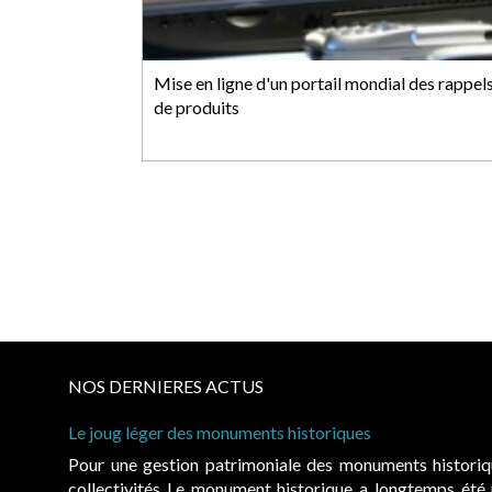
Mise en ligne d'un portail mondial des rappel
de produits
NOS DERNIERES ACTUS
riques
s monuments historiques au service du développement économiq
ique a longtemps été regardé comme une charge. Le rapport qu