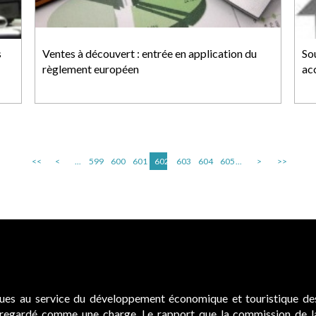
s
Ventes à découvert : entrée en application du
So
règlement européen
ac
<<
<
...
599
600
601
602
603
604
605
...
>
>>
Cabines de plage : le juge admet des redevan
ue et touristique des
Evocatrices des bains de mer, les cabanes d
e la commission de la
elles donnent lieu au paiement d’une redev