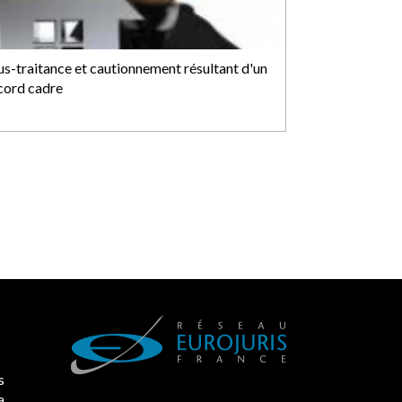
us-traitance et cautionnement résultant d'un
cord cadre
ces revalorisées, à condition de les asseoir sur les « avantages pr
e plage sont également un beau sujet domanial. Installées sur le d
ance d’occupation. Saisies par des occupants contestant de forte