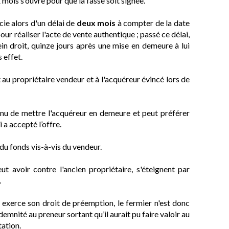
mois s’ouvre pour que la fasse soit signée.
cie alors d'un délai de
deux mois
à compter de la date
ur réaliser l'acte de vente authentique ; passé ce délai,
in droit, quinze jours après une mise en demeure à lui
s effet.
t au propriétaire vendeur et à l'acquéreur évincé lors de
tenu de mettre l'acquéreur en demeure et peut préférer
 a accepté l’offre.
du fonds vis-à-vis du vendeur.
eut avoir contre l'ancien propriétaire, s'éteignent par
.
il exerce son droit de préemption, le fermier n'est donc
ndemnité au preneur sortant qu’il aurait pu faire valoir au
tation.