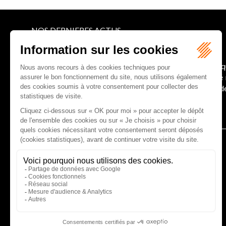
NOS DERNIERES ACTUS
Le joug léger des monuments historiques
Pour une gestion patrimoniale des monuments histori
collectivités Le monument historique a longtemps ét
culture du Sénat a consacré, en juillet 2026, à la gestion 
Lire la suite
CABINET D'AVOCATS GAUCHER-PIOLA
20 avenue Galliéni - 33500 LIBOURNE
Tél :
05 57 55 87 30
- Fax : 05 57 51 73 64
Email :
gaucher-piola@gaucher-piola-avocat.fr
NOUS CONTACTER
NOUS LOCALISER