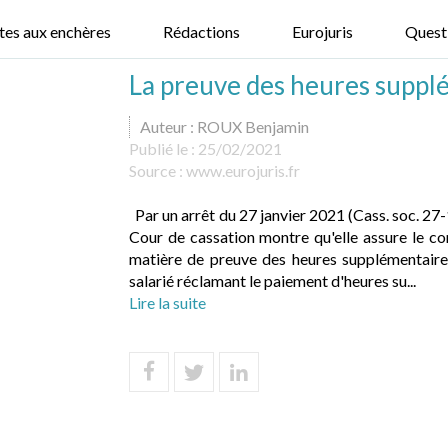
tes aux enchères
Rédactions
Eurojuris
Quest
La preuve des heures suppl
Auteur : ROUX Benjamin
Publié le :
25/02/2021
Source :
www.eurojuris.fr
Par un arrêt du 27 janvier 2021 (Cass. soc. 27
Cour de cassation montre qu'elle assure le co
matière de preuve des heures supplémentaires
salarié réclamant le paiement d'heures su...
Lire la suite