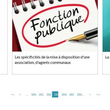
Les spécificités de la mise à disposition d'une
La
association, d'agents communaux
<<
<
...
180
181
182
183
184
185
186
...
>
>>