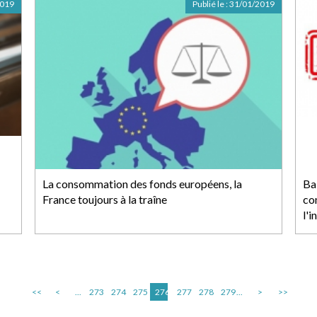
2019
Publié le :
31/01/2019
La consommation des fonds européens, la
Ba
France toujours à la traîne
co
l'i
<<
<
...
273
274
275
276
277
278
279
...
>
>>