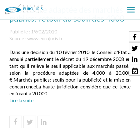
Procédure adaptée des marchés
Ouv
publics: retour au seuil des 4000
le
men
Publié le :
19/02/2010
Source :
www.eurojuris.fr
Dans une décision du 10 février 2010, le Conseil d'Etat a
annulé partiellement le décret du 19 décembre 2008 en
tant qu'il relève le seuil applicable aux marchés passés
selon la procédure adaptées de 4.000 à 20.000
€.Marchés publics: seuils pour la publicité et la mise en
concurrenceLa haute juridiction considère que ce texte
en fixant à 20.000...
Lire la suite