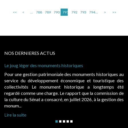
<<
<
...
788
789
790
791
792
793
794
...
>
>>
NOS DERNIERES ACTUS
Le joug léger des monuments historiques
Pour une gestion patrimoniale des monuments historiques au
service du développement économique et touristique des
collectivités Le monument historique a longtemps été
regardé comme une charge. Le rapport que la commission de
la culture du Sénat a consacré, en juillet 2026, à la gestion des
monum...
Lire la suite