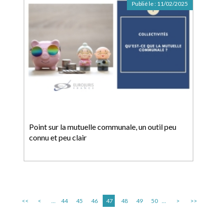
Publié le :
11/02/2025
Point sur la mutuelle communale, un outil peu
connu et peu clair
<<
<
...
44
45
46
47
48
49
50
...
>
>>