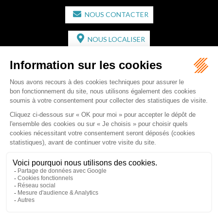
NOUS CONTACTER
NOUS LOCALISER
CABINET SECONDAIRE
2 bis Avenue de l'Europe
33350 ST MAGNE-DE-CASTILLON
Tél :
05 57 55 87 30
- Fax : 05 57 51 73 64
Email :
gaucher-piola@gaucher-piola-avocat.fr
NOUS CONTACTER
NOUS LOCALISER
Accueil
Équipe
Compétences
Rédactions
Contact