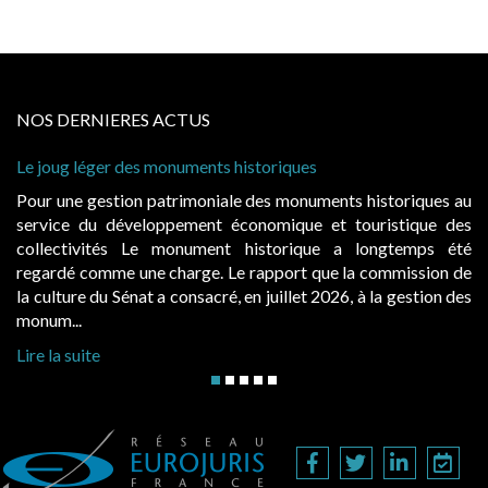
NOS DERNIERES ACTUS
ug léger des monuments historiques
Cabines de
à conditio
une gestion patrimoniale des monuments historiques au
Evocatric
ce du développement économique et touristique des
également
ectivités Le monument historique a longtemps été
public, 
dé comme une charge. Le rapport que la commission de
d’occupat
ture du Sénat a consacré, en juillet 2026, à la gestion des
hausses, le
...
Lire la sui
a suite