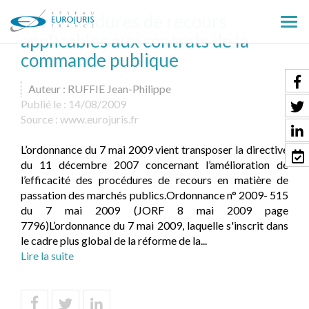
Les procédures de recours
Ouv
applicables aux contrats de la
le
commande publique
men
Auteur : RUFFIE Jean-Philippe
Publié le :
14/08/2009
Source :
www.eurojuris.fr
L’ordonnance du 7 mai 2009 vient transposer la directive
du 11 décembre 2007 concernant l’amélioration de
l’efficacité des procédures de recours en matière de
passation des marchés publics.Ordonnance n° 2009- 515
du 7 mai 2009 (JORF 8 mai 2009 page
7796)L’ordonnance du 7 mai 2009, laquelle s'inscrit dans
le cadre plus global de la réforme de la...
Lire la suite