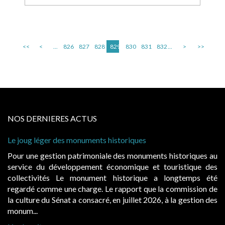
<<
<
...
826
827
828
829
830
831
832
...
>
>>
NOS DERNIERES ACTUS
Le joug léger des monuments historiques
Pour une gestion patrimoniale des monuments historiques au
service du développement économique et touristique des
collectivités Le monument historique a longtemps été
regardé comme une charge. Le rapport que la commission de
la culture du Sénat a consacré, en juillet 2026, à la gestion des
monum...