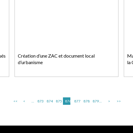
ués
Création d’une ZAC et document local
Mar
d’urbanisme
la
<<
<
...
873
874
875
876
877
878
879
...
>
>>