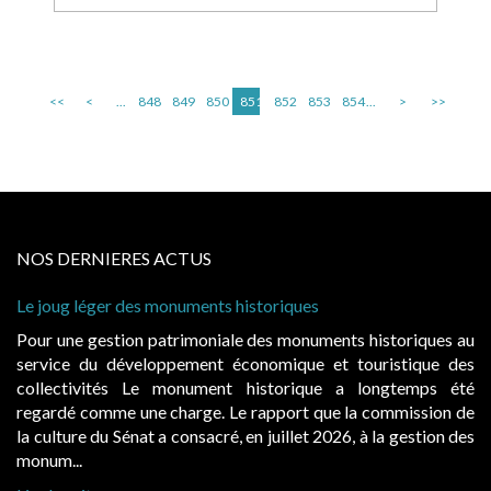
<<
<
...
848
849
850
851
852
853
854
...
>
>>
NOS DERNIERES ACTUS
Le joug léger des monuments historiques
Pour une gestion patrimoniale des monuments historiques au
service du développement économique et touristique des
collectivités Le monument historique a longtemps été
regardé comme une charge. Le rapport que la commission de
la culture du Sénat a consacré, en juillet 2026, à la gestion des
monum...