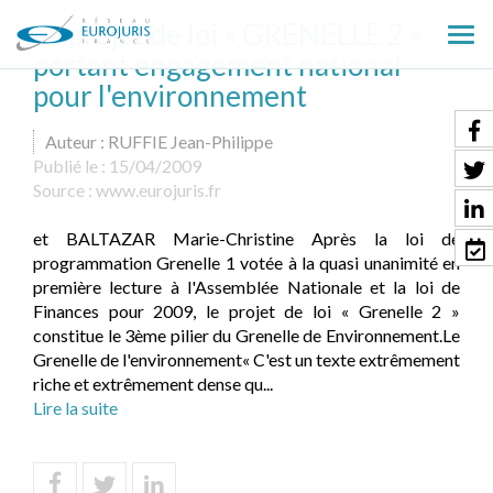
Le projet de loi « GRENELLE 2 »
Ouv
portant engagement national
le
pour l'environnement
men
Auteur : RUFFIE Jean-Philippe
Publié le :
15/04/2009
Source :
www.eurojuris.fr
et BALTAZAR Marie-Christine Après la loi de
programmation Grenelle 1 votée à la quasi unanimité en
première lecture à l'Assemblée Nationale et la loi de
Finances pour 2009, le projet de loi « Grenelle 2 »
constitue le 3ème pilier du Grenelle de Environnement.Le
Grenelle de l'environnement« C'est un texte extrêmement
riche et extrêmement dense qu...
Lire la suite