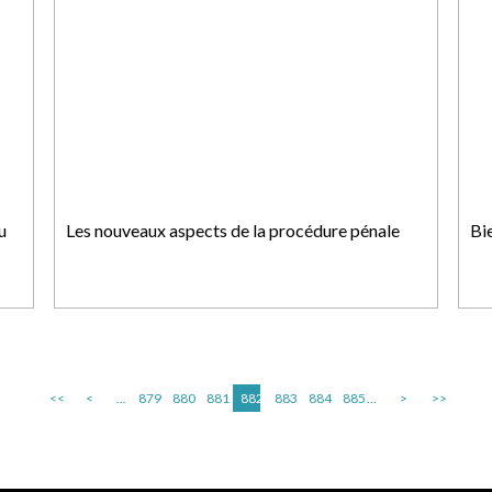
u
Les nouveaux aspects de la procédure pénale
Bi
<<
<
...
879
880
881
882
883
884
885
...
>
>>