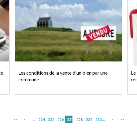
de
Les conditions de la vente d'un bien par une
Le 
commune
ret
<<
<
...
524
525
526
527
528
529
530
...
>
>>