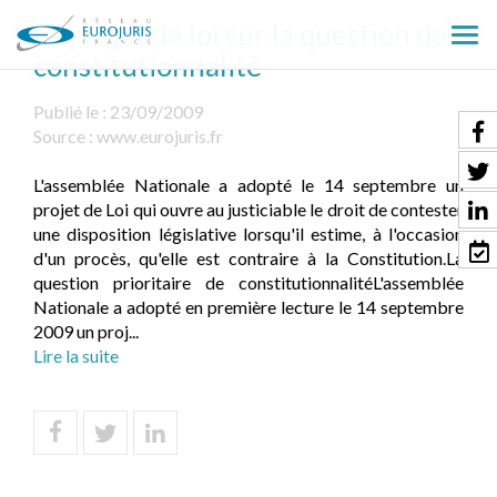
Le projet de loi sur la question de
Ouv
constitutionnalité
le
men
Publié le :
23/09/2009
Source :
www.eurojuris.fr
L'assemblée Nationale a adopté le 14 septembre un
projet de Loi qui ouvre au justiciable le droit de contester
une disposition législative lorsqu'il estime, à l'occasion
d'un procès, qu'elle est contraire à la Constitution.La
question prioritaire de constitutionnalitéL'assemblée
Nationale a adopté en première lecture le 14 septembre
2009 un proj...
Lire la suite