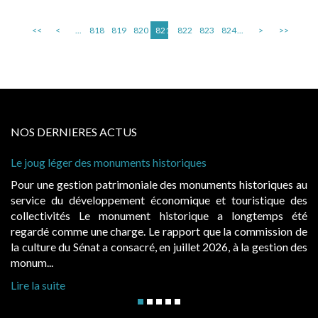
<<
<
...
818
819
820
821
822
823
824
...
>
>>
NOS DERNIERES ACTUS
Le joug léger des monuments historiques
Pour une gestion patrimoniale des monuments historiques au
service du développement économique et touristique des
collectivités Le monument historique a longtemps été
regardé comme une charge. Le rapport que la commission de
la culture du Sénat a consacré, en juillet 2026, à la gestion des
monum...
Lire la suite